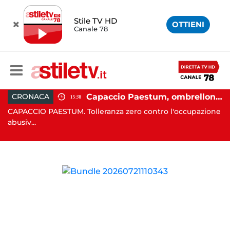
Stile TV HD
OTTIENI
Canale 78
 in moto nella notte: 19enne in prognosi riservata
Capaccio Paestum, ombrellone selvaggio: blitz della Municipale, sgomberate tutte le spiagge libere
CRONACA
15:38
in
CAPACCIO PAESTUM. Tolleranza zero contro l'occupazione
C
abusiv...
dr