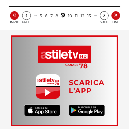
«
»
‹
›
9
…
…
5
6
7
8
10
11
12
13
INIZIO
PREC.
SUCC.
FINE
SCARICA
L’APP