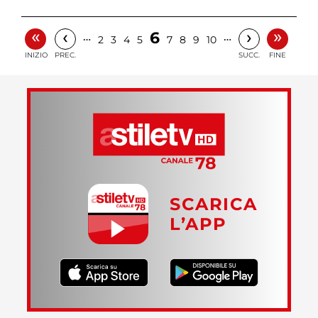
«
»
‹
›
6
…
…
2
3
4
5
7
8
9
10
INIZIO
PREC.
SUCC.
FINE
SCARICA
L’APP