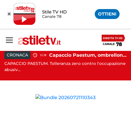
Stile TV HD
OTTIENI
Canale 78
 in moto nella notte: 19enne in prognosi riservata
Capaccio Paestum, ombrellone selvaggio: blitz della Municipale, sgomberate tutte le spiagge libere
CRONACA
15:38
in
CAPACCIO PAESTUM. Tolleranza zero contro l'occupazione
C
abusiv...
dr