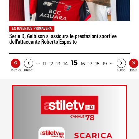
EX JUVENTUS PRIMAVERA
Serie D, Gelbison si assicura le prestazioni sportive
dell'attaccante Roberto Esposito
«
»
‹
›
15
…
…
11
12
13
14
16
17
18
19
INIZIO
PREC.
SUCC.
FINE
SCARICA