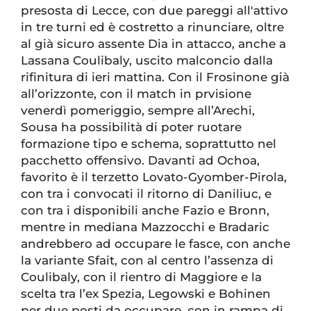
presosta di Lecce, con due pareggi all'attivo
in tre turni ed è costretto a rinunciare, oltre
al già sicuro assente Dia in attacco, anche a
Lassana Coulibaly, uscito malconcio dalla
rifinitura di ieri mattina. Con il Frosinone già
all’orizzonte, con il match in prvisione
venerdì pomeriggio, sempre all’Arechi,
Sousa ha possibilità di poter ruotare
formazione tipo e schema, soprattutto nel
pacchetto offensivo. Davanti ad Ochoa,
favorito è il terzetto Lovato-Gyomber-Pirola,
con tra i convocati il ritorno di Daniliuc, e
con tra i disponibili anche Fazio e Bronn,
mentre in mediana Mazzocchi e Bradaric
andrebbero ad occupare le fasce, con anche
la variante Sfait, con al centro l’assenza di
Coulibaly, con il rientro di Maggiore e la
scelta tra l’ex Spezia, Legowski e Bohinen
per due posti da occupare, con in rampa di