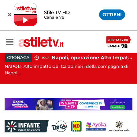
Stile TV HD
OTTIENI
Canale 78
Napoli, operazione Alto Impatto: trovate 252 dosi di droga
ATTUALITÀ
09:13
o impatto dei Carabinieri della compagnia di
POZZUOLI. La te
Campi Fl...