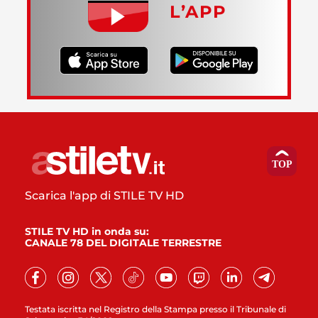
L’APP
Scarica l'app di STILE TV HD
STILE TV HD in onda su:
CANALE 78 DEL DIGITALE TERRESTRE
Testata iscritta nel Registro della Stampa presso il Tribunale di