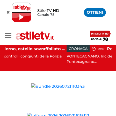
Stile TV HD
OTTIENI
Canale 78
Salerno, ostello sovraffollato nel centro storico: maxi sanzione e trasferimento ospiti
CRONACA
10:09
giunti della Polizia
PONTECAGNANO. Incidente stradale, nel
Pontecagnano...