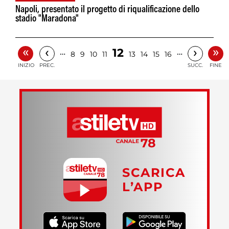
Napoli, presentato il progetto di riqualificazione dello
stadio "Maradona"
«
»
‹
›
12
…
…
8
9
10
11
13
14
15
16
INIZIO
PREC.
SUCC.
FINE
SCARICA
L’APP