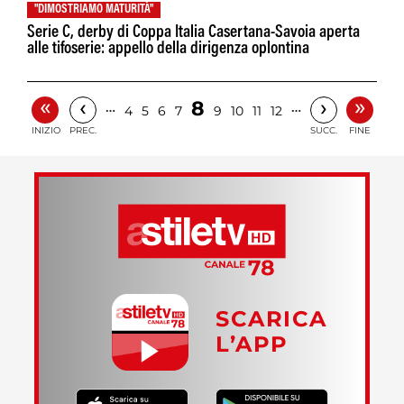
"DIMOSTRIAMO MATURITÀ"
Serie C, derby di Coppa Italia Casertana-Savoia aperta
alle tifoserie: appello della dirigenza oplontina
«
»
‹
›
8
…
…
4
5
6
7
9
10
11
12
INIZIO
PREC.
SUCC.
FINE
SCARICA
L’APP