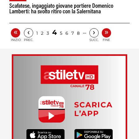
Scafatese, ingaggiato giovane portiere Domenico
Lamberti: ha svolto ritiro con la Salernitana
«
»
‹
›
4
…
1
2
3
5
6
7
8
INIZIO
PREC.
SUCC.
FINE
SCARICA
L’APP