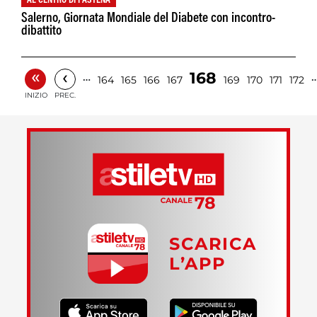
AL CENTRO DI PASTENA
Salerno, Giornata Mondiale del Diabete con incontro-
dibattito
«
‹
168
…
164
165
166
167
169
170
171
172
INIZIO
PREC.
SCARICA
L’APP