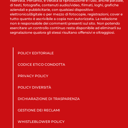
riservata. Pertanto, è vietata la riproduzione e l’uso, anche parziale,
di testi, fotografie, contenuti audio/video, filmati, loghi, grafiche
aziendali e pubblicitarie, con qualsiasi dispositivo
elettronico/digitale o per mezzo di fotocopie, registrazioni, cover e
tutto quanto è ascrivibile a copia non autorizzata. La redazione
non è responsabile dei commenti presenti sul sito. Non potendo
esercitare un controllo continuo resta disponibile ad eliminarli su
segnalazione qualora gli stessi risultano offensivi e oltraggiosi.
POLICY EDITORIALE
CODICE ETICO CONDOTTA
PRIVACY POLICY
POLICY DIVERSITÀ
DICHIARAZIONE DI TRASPARENZA
GESTIONE DEI RECLAMI
WHISTLEBLOWER POLICY