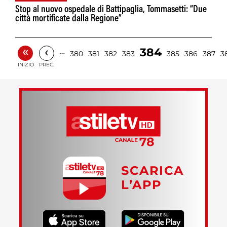
Stop al nuovo ospedale di Battipaglia, Tommasetti: “Due
città mortificate dalla Regione”
«
‹
384
…
380
381
382
383
385
386
387
3
INIZIO
PREC.
SCARICA
L’APP