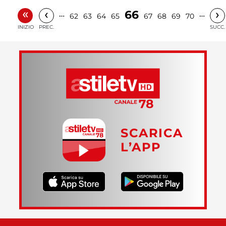
«
‹
›
66
…
…
62
63
64
65
67
68
69
70
INIZIO
PREC.
SUCC.
SCARICA
L’APP