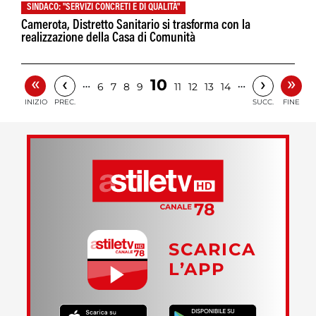
SINDACO: "SERVIZI CONCRETI E DI QUALITÀ"
Camerota, Distretto Sanitario si trasforma con la
realizzazione della Casa di Comunità
«
»
‹
›
10
…
…
6
7
8
9
11
12
13
14
INIZIO
PREC.
SUCC.
FINE
SCARICA
L’APP