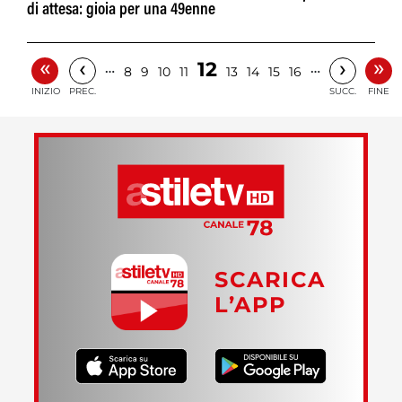
di attesa: gioia per una 49enne
«
»
‹
›
12
…
…
8
9
10
11
13
14
15
16
INIZIO
PREC.
SUCC.
FINE
SCARICA
L’APP