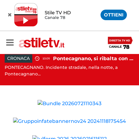
Stile TV HD
OTTIENI
Canale 78
raffollato nel centro storico: maxi sanzione e trasferimento ospiti
Pontecagnano, si ribalta con l'auto alla rotatoria: giovane ferito
CRONACA
10:09
PONTECAGNANO. Incidente stradale, nella notte, a
C
Pontecagnano...
Ca