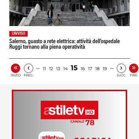
L'AVVISO
Salerno, guasto a rete elettrica: attività dell'ospedale
Ruggi tornano alla piena operatività
«
»
‹
›
15
…
…
11
12
13
14
16
17
18
19
INIZIO
PREC.
SUCC.
FINE