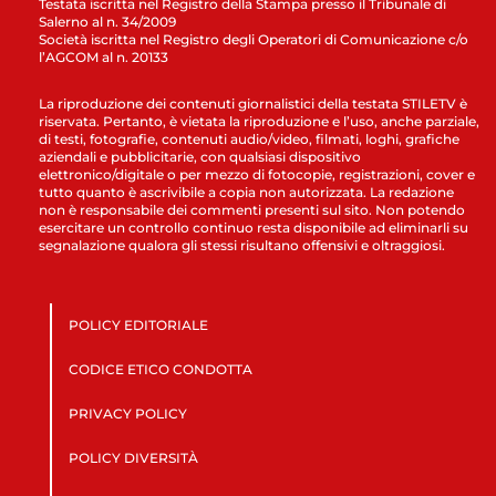
Testata iscritta nel Registro della Stampa presso il Tribunale di
Salerno al n. 34/2009
Società iscritta nel Registro degli Operatori di Comunicazione c/o
l’AGCOM al n. 20133
La riproduzione dei contenuti giornalistici della testata STILETV è
riservata. Pertanto, è vietata la riproduzione e l’uso, anche parziale,
di testi, fotografie, contenuti audio/video, filmati, loghi, grafiche
aziendali e pubblicitarie, con qualsiasi dispositivo
elettronico/digitale o per mezzo di fotocopie, registrazioni, cover e
tutto quanto è ascrivibile a copia non autorizzata. La redazione
non è responsabile dei commenti presenti sul sito. Non potendo
esercitare un controllo continuo resta disponibile ad eliminarli su
segnalazione qualora gli stessi risultano offensivi e oltraggiosi.
POLICY EDITORIALE
CODICE ETICO CONDOTTA
PRIVACY POLICY
POLICY DIVERSITÀ