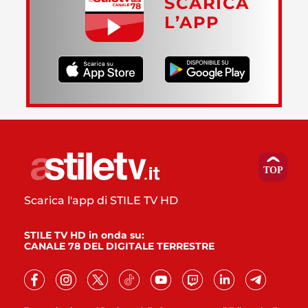
SCARICA
L’APP
Scarica l'app di STILE TV HD
STILE TV HD in onda su:
CANALE 78 DEL DIGITALE TERRESTRE