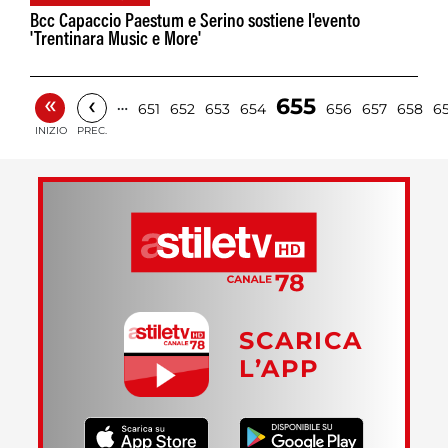
Bcc Capaccio Paestum e Serino sostiene l'evento
'Trentinara Music e More'
«
‹
655
…
651
652
653
654
656
657
658
6
INIZIO
PREC.
SCARICA
L’APP