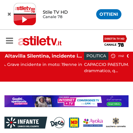
Stile TV HD
OTTIENI
Canale 78
Altavilla Silentina, incidente in moto nella notte: 19enne in prognosi riservata
POLITICA
19:43
 in moto: 19enne in
CAPACCIO PAESTUM. È stato un Consiglio
drammatico, q...