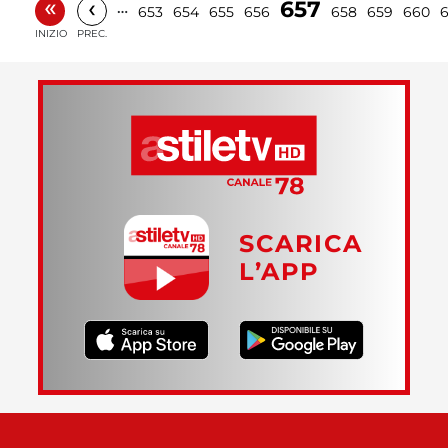
«
‹
657
…
653
654
655
656
658
659
660
6
INIZIO
PREC.
SCARICA
L’APP