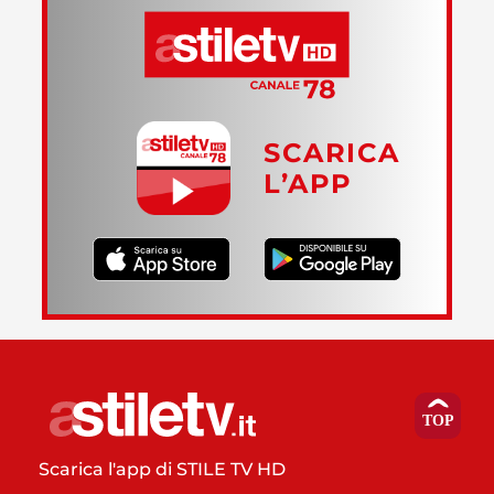
SCARICA
L’APP
Scarica l'app di STILE TV HD