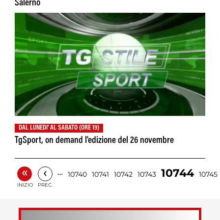
Salerno
DAL LUNEDI' AL SABATO (ORE 19)
TgSport, on demand l'edizione del 26 novembre
«
‹
10744
…
10740
10741
10742
10743
10745
INIZIO
PREC.