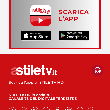
SCARICA
L’APP
Scarica l'app di STILE TV HD
STILE TV HD in onda su:
CANALE 78 DEL DIGITALE TERRESTRE