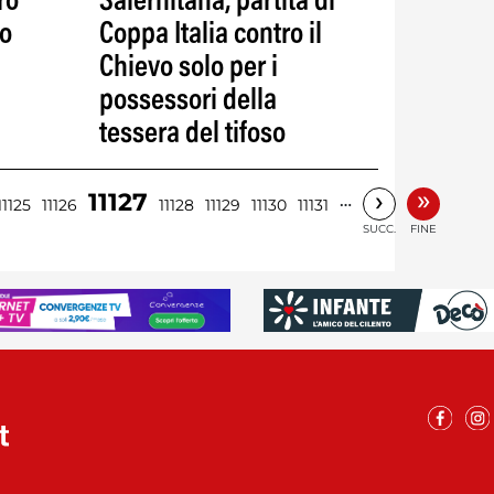
ro
Salernitana, partita di
lo
Coppa Italia contro il
i
Chievo solo per i
possessori della
tessera del tifoso
»
›
11127
…
11125
11126
11128
11129
11130
11131
SUCC.
FINE