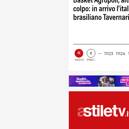
Basket Agropoli, alt
colpo: in arrivo l'ita
brasiliano Tavernar
«
‹
…
11123
11124
INIZIO
PREC.