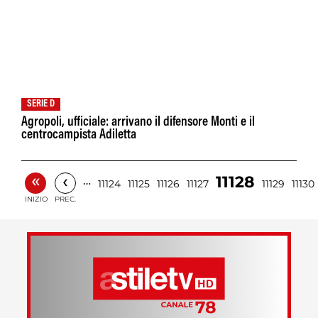
SERIE D
Agropoli, ufficiale: arrivano il difensore Monti e il
centrocampista Adiletta
«
‹
11128
…
11124
11125
11126
11127
11129
11130
INIZIO
PREC.