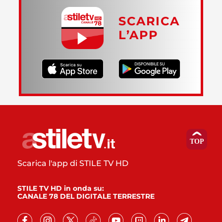
SCARICA
L’APP
Scarica l'app di STILE TV HD
STILE TV HD in onda su:
CANALE 78 DEL DIGITALE TERRESTRE