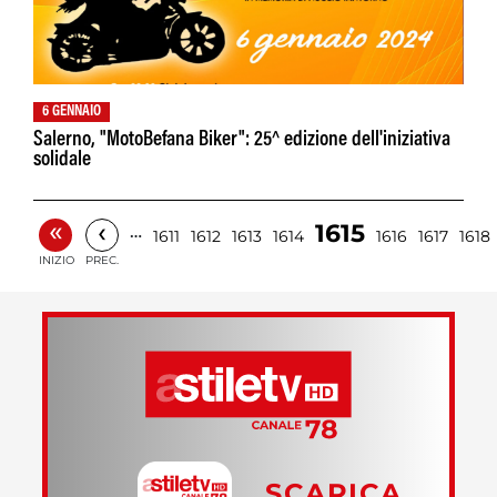
6 GENNAIO
Salerno, "MotoBefana Biker": 25^ edizione dell'iniziativa
solidale
«
‹
1615
…
1611
1612
1613
1614
1616
1617
1618
INIZIO
PREC.
SCARICA