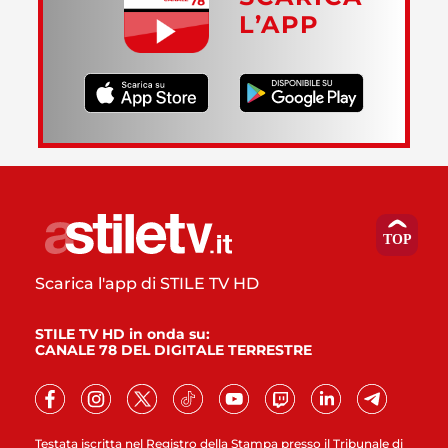
L’APP
Scarica l'app di STILE TV HD
STILE TV HD in onda su:
CANALE 78 DEL DIGITALE TERRESTRE
Testata iscritta nel Registro della Stampa presso il Tribunale di