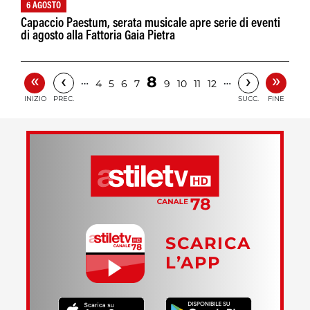
6 AGOSTO
Capaccio Paestum, serata musicale apre serie di eventi
di agosto alla Fattoria Gaia Pietra
«
»
‹
›
8
…
…
4
5
6
7
9
10
11
12
INIZIO
PREC.
SUCC.
FINE
SCARICA
L’APP