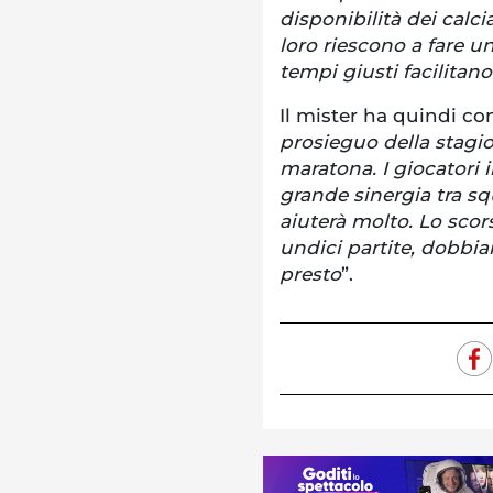
disponibilità dei calc
loro riescono a fare u
tempi giusti facilitano 
Il mister ha quindi co
prosieguo della stagi
maratona. I giocatori 
grande sinergia tra squ
aiuterà molto. Lo scor
undici partite, dobbia
presto
”.