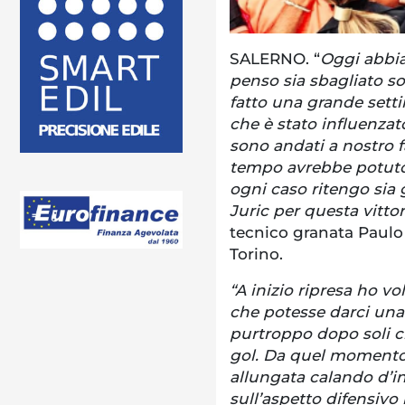
SALERNO. “
Oggi abbia
penso sia sbagliato so
fatto una grande settim
che è stato influenza
sono andati a nostro f
tempo avrebbe potuto c
ogni caso ritengo sia 
Juric per questa vitto
tecnico granata Paulo 
Torino.
“A inizio ripresa ho vo
che potesse darci una
purtroppo dopo soli c
gol. Da quel momento l
allungata calando d’in
sull’aspetto difensiv