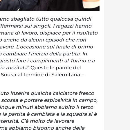
mo sbagliato tutto qualcosa quindi
ffermarsi sui singoli. I ragazzi hanno
ana di lavoro, dispiace per il risultato
to anche da alcuni episodi che non
avore. L’occasione sul finale di primo
ambiare l’inerzia della partita. In
giusto fare i complimenti al Torino e a
ria meritata
”.Queste le parole del
Sousa al termine di Salernitana –
luto inserire qualche calciatore fresco
 scossa e portare esplosività in campo,
inque minuti abbiamo subito il terzo
a partita è cambiata e la squadra si è
tensità. C’è molto da lavorare
o ma abbiamo bisogno anche della