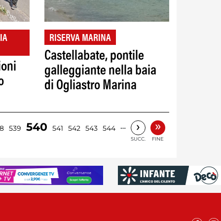
IA
RISERVA MARINA
Castellabate, pontile
ioni
galleggiante nella baia
o
di Ogliastro Marina
»
›
540
…
8
539
541
542
543
544
SUCC.
FINE