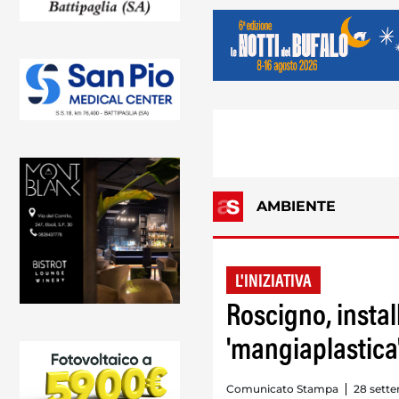
AMBIENTE
L'INIZIATIVA
Roscigno, instal
'mangiaplastica
Comunicato Stampa
28 sett