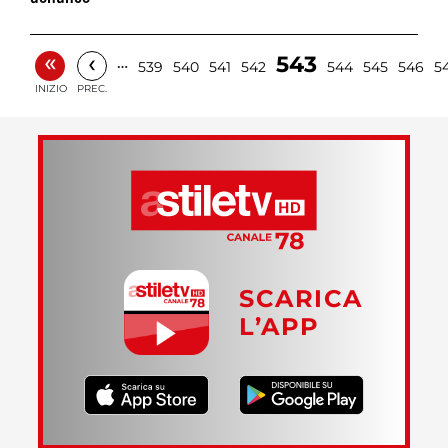
«
‹
543
…
539
540
541
542
544
545
546
5
INIZIO
PREC.
SCARICA
L’APP