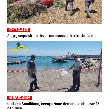
CONTROLLI GDF
Angri, sequestrata discarica abusiva di oltre 4mila mq
OPERAZIONE GDF
Costiera Amalfitana, occupazione demaniale abusiva: 15
denunce