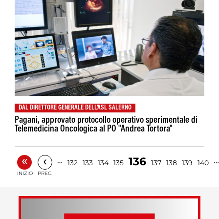
DAL DIRETTORE GENERALE DELL'ASL SALERNO
Pagani, approvato protocollo operativo sperimentale di
Telemedicina Oncologica al PO "Andrea Tortora"
«
‹
136
…
…
132
133
134
135
137
138
139
140
INIZIO
PREC.