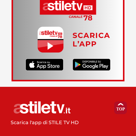
SCARICA
L’APP
Scarica l'app di STILE TV HD