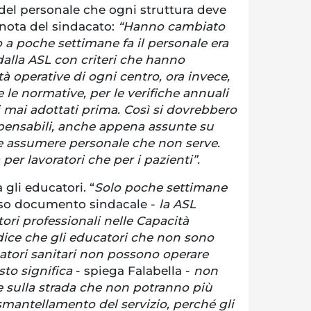
del personale che ogni struttura deve
 nota del sindacato:
“Hanno cambiato
no a poche settimane fa il personale era
dalla ASL con criteri che hanno
à operative di ogni centro, ora invece,
le normative, per le verifiche annuali
ri mai adottati prima. Così si dovrebbero
spensabili, anche appena assunte su
 e assumere personale che non serve.
per lavoratori che per i pazienti”.
 gli educatori. “
Solo poche settimane
sso documento sindacale -
la ASL
ori professionali nelle Capacità
dice che gli educatori che non sono
ucatori sanitari non possono operare
to significa
- spiega Falabella -
non
e sulla strada che non potranno più
smantellamento del servizio, perché gli