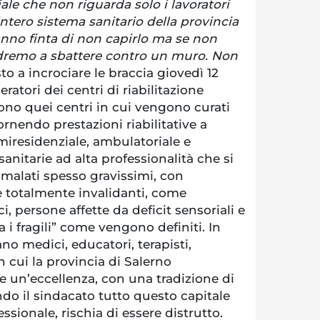
iale che non riguarda solo i lavoratori
l’intero sistema sanitario della provincia
fanno finta di non capirlo ma se non
remo a sbattere contro un muro. Non
to a incrociare le braccia giovedì 12
ratori dei centri di riabilitazione
 Sono quei centri in cui vengono curati
ornendo prestazioni riabilitative a
emiresidenziale, ambulatoriale e
sanitarie ad alta professionalità che si
 malati spesso gravissimi, con
 totalmente invalidanti, come
i, persone affette da deficit sensoriali e
tra i fragili” come vengono definiti. In
no medici, educatori, terapisti,
n cui la provincia di Salerno
 un’eccellenza, con una tradizione di
ndo il sindacato tutto questo capitale
fessionale, rischia di essere distrutto.