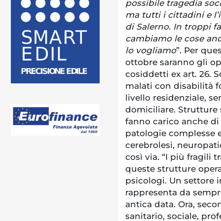
possibile tragedia soc
ma tutti i cittadini e 
di Salerno. In troppi 
cambiamo le cose and
lo vogliamo
”. Per ques
ottobre saranno gli ope
cosiddetti ex art. 26.
malati con disabilità f
livello residenziale, s
domiciliare. Strutture 
fanno carico anche di
patologie complesse e
cerebrolesi, neuropatic
così via. “I più fragili 
queste strutture opera
psicologi. Un settore i
rappresenta da sempre
antica data. Ora, seco
sanitario, sociale, pro