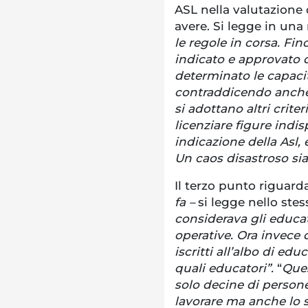
ASL nella valutazione 
avere. Si legge in una
le regole in corsa. Fi
indicato e approvato 
determinato le capacit
contraddicendo anche 
si adottano altri crite
licenziare figure indi
indicazione della Asl,
Un caos disastroso sia 
Il terzo punto riguarda
fa –
si legge nello ste
considerava gli educat
operative. Ora invece 
iscritti all’albo di ed
quali educatori”.
“
Ques
solo decine di person
lavorare ma anche lo 