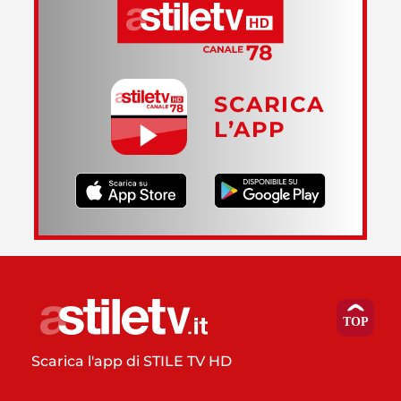
SCARICA
L’APP
Scarica l'app di STILE TV HD