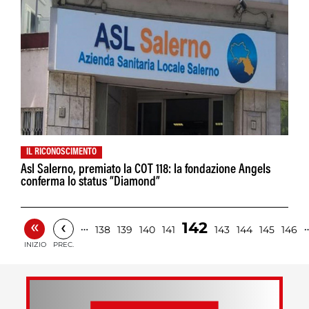
IL RICONOSCIMENTO
Asl Salerno, premiato la COT 118: la fondazione Angels
conferma lo status “Diamond”
«
‹
142
…
138
139
140
141
143
144
145
146
INIZIO
PREC.