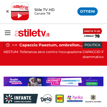
Stile TV HD
OTTIENI
Canale 78
Capaccio Paestum, ombrellone selvaggio: blitz della Municipale, sgomberate tutte le spiagge libere
POLITICA
19:43
o contro l'occupazione
CAPACCIO PAESTUM. È stato un Consig
drammatico, q...