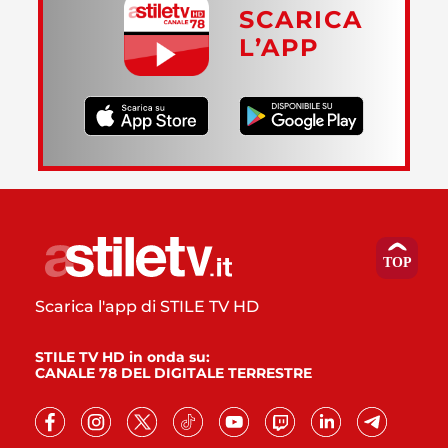
SCARICA
L’APP
Scarica l'app di STILE TV HD
STILE TV HD in onda su:
CANALE 78 DEL DIGITALE TERRESTRE