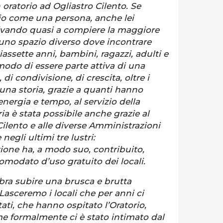
 oratorio ad Ogliastro Cilento. Se
io come una persona, anche lei
rivando quasi a compiere la maggiore
 uno spazio diverso dove incontrare
iassette anni, bambini, ragazzi, adulti e
odo di essere parte attiva di una
 di condivisione, di crescita, oltre i
o una storia, grazie a quanti hanno
nergia e tempo, al servizio della
a è stata possibile anche grazie al
ilento e alle diverse Amministrazioni
egli ultimi tre lustri:
one ha, a modo suo, contribuito,
omodato d’uso gratuito dei locali.
bra subire una brusca e brutta
Lasceremo i locali che per anni ci
ati, che hanno ospitato l’Oratorio,
me formalmente ci è stato intimato dal