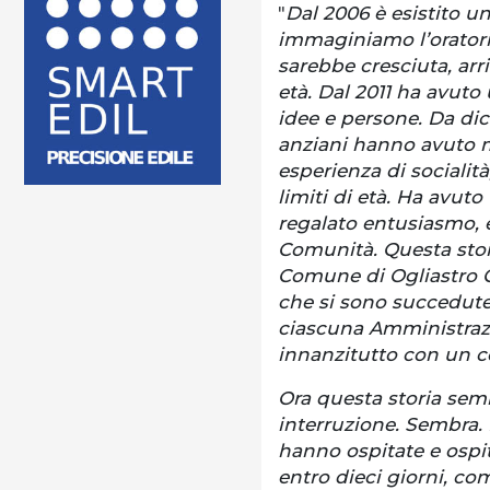
"
Dal 2006 è esistito un
immaginiamo l’orator
sarebbe cresciuta, ar
età. Dal 2011 ha avuto
idee e persone. Da dic
anziani hanno avuto m
esperienza di socialità,
limiti di età. Ha avut
regalato entusiasmo, e
Comunità. Questa stori
Comune di Ogliastro C
che si sono succedute n
ciascuna Amministrazi
innanzitutto con un c
Ora questa storia sem
interruzione. Sembra. 
hanno ospitate e ospit
entro dieci giorni, co