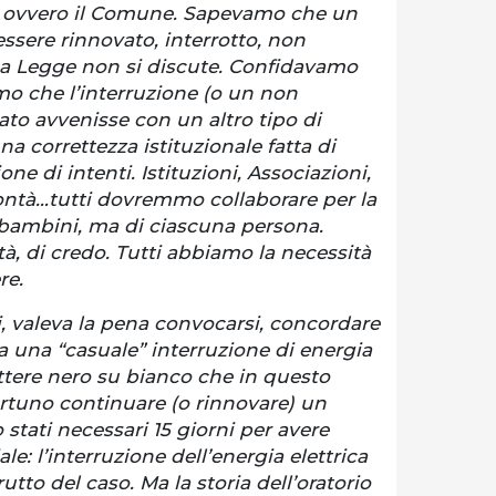
li, ovvero il Comune. Sapevamo che un
sere rinnovato, interrotto, non
 La Legge non si discute. Confidavamo
mo che l’interruzione (o un non
to avvenisse con un altro tipo di
 correttezza istituzionale fatta di
e di intenti. Istituzioni, Associazioni,
ntà…tutti dovremmo collaborare per la
i bambini, ma di ciascuna persona.
tà, di credo. Tutti abbiamo la necessità
re.
, valeva la pena convocarsi, concordare
a una “casuale” interruzione di energia
ttere nero su bianco che in questo
uno continuare (o rinnovare) un
tati necessari 15 giorni per avere
le: l’interruzione dell’energia elettrica
tto del caso. Ma la storia dell’oratorio