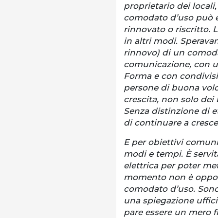
proprietario dei loca
comodato d’uso può es
rinnovato o riscritto.
in altri modi. Sperava
rinnovo) di un comoda
comunicazione, con una
Forma e con condivision
persone di buona volo
crescita, non solo de
Senza distinzione di e
di continuare a cresce
E per obiettivi comuni
modi e tempi. È servit
elettrica per poter me
momento non è opport
comodato d’uso. Sono s
una spiegazione ufficia
pare essere un mero fru