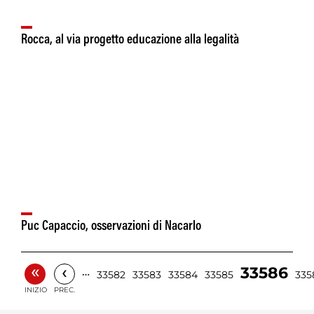
Rocca, al via progetto educazione alla legalità
Puc Capaccio, osservazioni di Nacarlo
«
‹
33586
…
33582
33583
33584
33585
335
INIZIO
PREC.