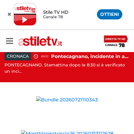
Stile TV HD
OTTIENI
Canale 78
e cambio di passo e nuova stagione politica"
Pontecagnano, incidente in autostrada: 5 giovani feriti
CRONACA
09:53
PONTECAGNANO. Stamattina dopo le 8:30 si è verificato
EB
un inci...
co