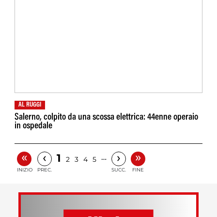
AL RUGGI
Salerno, colpito da una scossa elettrica: 44enne operaio
in ospedale
«
»
‹
›
1
…
2
3
4
5
INIZIO
PREC.
SUCC.
FINE