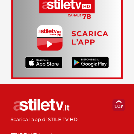
SCARICA
L’APP
Scarica l'app di STILE TV HD