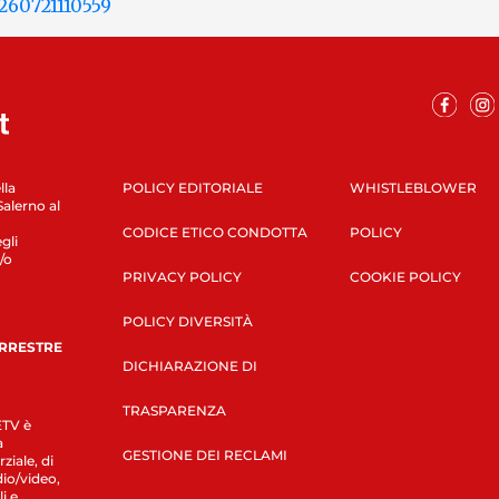
lla
POLICY EDITORIALE
WHISTLEBLOWER
Salerno al
CODICE ETICO CONDOTTA
POLICY
gli
/o
PRIVACY POLICY
COOKIE POLICY
POLICY DIVERSITÀ
ERRESTRE
DICHIARAZIONE DI
TRASPARENZA
LETV è
a
GESTIONE DEI RECLAMI
ziale, di
dio/video,
i e