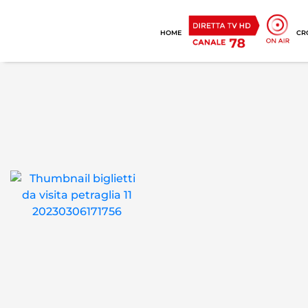
HOME
CR