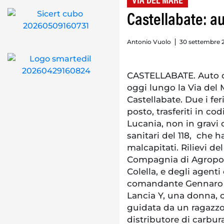
VIA DEL MARE
Castellabate: au
Antonio Vuolo
30 settembre 2
CASTELLABATE. Auto c
oggi lungo la Via del M
Castellabate. Due i fe
posto, trasferiti in cod
Lucania, non in gravi 
sanitari del 118, che 
malcapitati. Rilievi del
Compagnia di Agropoli
Colella, e degli agenti 
comandante Gennaro M
Lancia Y, una donna, c
guidata da un ragazzo 
distributore di carbura