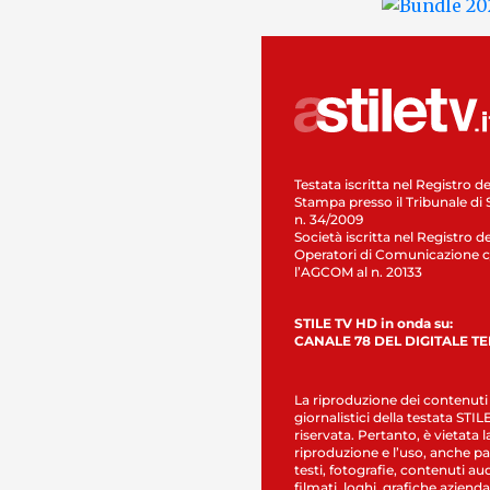
Testata iscritta nel Registro de
Stampa presso il Tribunale di 
n. 34/2009
Società iscritta nel Registro de
Operatori di Comunicazione c
l’AGCOM al n. 20133
STILE TV HD in onda su:
CANALE 78 DEL DIGITALE T
La riproduzione dei contenuti
giornalistici della testata STI
riservata. Pertanto, è vietata l
riproduzione e l’uso, anche par
testi, fotografie, contenuti au
filmati, loghi, grafiche aziendal