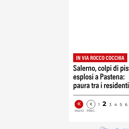
IN VIA ROCCO COCCHIA
Salerno, colpi di pis
esplosi a Pastena:
paura tra i residenti
«
‹
2
1
3
4
5
6
INIZIO
PREC.