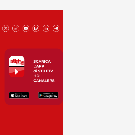
SCARICA
L’APP
di STILETV
HD
CANALE 78