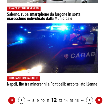
PIAZZA VITTORIO VENETO
Salerno, ruba smartphone da furgone in sosta:
marocchino individuato dalla Municipale
INDAGANO I CARABINIERI
Napoli, lite tra minorenni a Ponticelli: accoltellato 12enne
«
»
‹
›
12
…
…
8
9
10
11
13
14
15
16