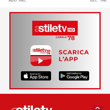
INIZIO
PREC.
SUCC.
FINE
SCARICA
L’APP