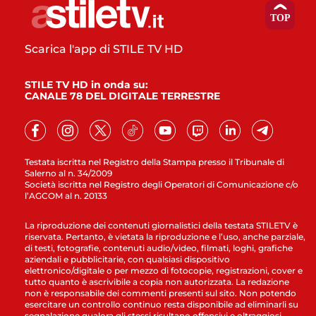
Scarica l'app di STILE TV HD
STILE TV HD in onda su:
CANALE 78 DEL DIGITALE TERRESTRE
Testata iscritta nel Registro della Stampa presso il Tribunale di
Salerno al n. 34/2009
Società iscritta nel Registro degli Operatori di Comunicazione c/o
l’AGCOM al n. 20133
La riproduzione dei contenuti giornalistici della testata STILETV è
riservata. Pertanto, è vietata la riproduzione e l’uso, anche parziale,
di testi, fotografie, contenuti audio/video, filmati, loghi, grafiche
aziendali e pubblicitarie, con qualsiasi dispositivo
elettronico/digitale o per mezzo di fotocopie, registrazioni, cover e
tutto quanto è ascrivibile a copia non autorizzata. La redazione
non è responsabile dei commenti presenti sul sito. Non potendo
esercitare un controllo continuo resta disponibile ad eliminarli su
segnalazione qualora gli stessi risultano offensivi e oltraggiosi.