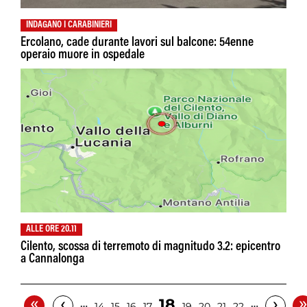
INDAGANO I CARABINIERI
Ercolano, cade durante lavori sul balcone: 54enne
operaio muore in ospedale
ALLE ORE 20.11
Cilento, scossa di terremoto di magnitudo 3.2: epicentro
a Cannalonga
«
‹
›
18
…
…
14
15
16
17
19
20
21
22