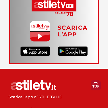
SCARICA
L’APP
Scarica l'app di STILE TV HD