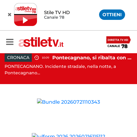
Stile TV HD
OTTIENI
Canale 78
, tenta di truffare anziana: 16enne denunciato dai carabinieri
Pontecagnano, si ribalta con l'auto alla rotatoria: giovane ferito
CRONACA
10:09
o
PONTECAGNANO. Incidente stradale, nella notte, a
C
Pontecagnano...
Ca