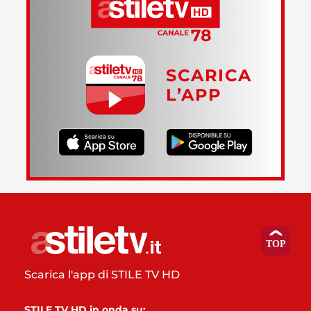
SCARICA
L’APP
Scarica l'app di STILE TV HD
STILE TV HD in onda su: