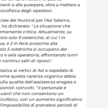
stanti e alle puerpere, oltre a mettere a
sicofisica degli operatori.
iale del Nursind per l'Asl Salerno,
ha dichiarato: "
La situazione che
emamente critica. Attualmente, su
izio solo 9 ostetriche, di cui 1 in
va, e 2 in ferie prossime alla
solo 5 ostetriche si occupano del
to e sala operatoria, affrontando turni
 continui salti di riposo".
siva ai vertici di Asl e ospedale di
 come questa carenza organica abbia
lla qualità dell'assistenza erogata e
ionisti coinvolti. "
Il personale è
enuanti che non consentono un
cofisico, con un aumento significativo
 l'impossibilità di prendersi periodi di