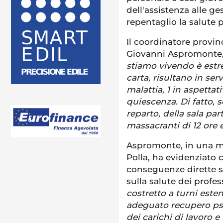
dell'assistenza alle ge
repentaglio la salute p
Il coordinatore provinc
Giovanni Aspromonte, 
stiamo vivendo è estr
carta, risultano in serv
malattia, 1 in aspettati
quiescenza. Di fatto, 
reparto, della sala par
massacranti di 12 ore e
Aspromonte, in una mis
Polla, ha evidenziato
conseguenze dirette su
sulla salute dei profess
costretto a turni est
adeguato recupero psi
dei carichi di lavoro e