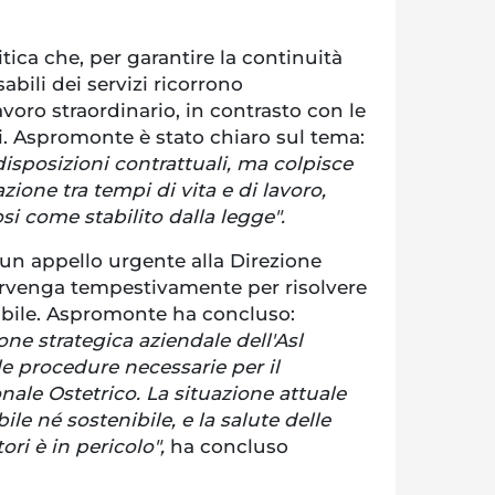
itica che, per garantire la continuità
sabili dei servizi ricorrono
voro straordinario, in contrasto con le
i. Aspromonte è stato chiaro sul tema:
disposizioni contrattuali, ma colpisce
ione tra tempi di vita e di lavoro,
si come stabilito dalla legge".
 un appello urgente alla Direzione
tervenga tempestivamente per risolvere
nibile. Aspromonte ha concluso:
one strategica aziendale dell'Asl
le procedure necessarie per il
ale Ostetrico. La situazione attuale
le né sostenibile, e la salute delle
ori è in pericolo",
ha concluso