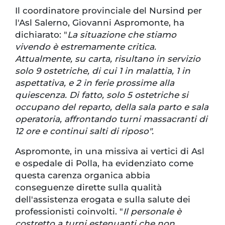
Il coordinatore provinciale del Nursind per
l'Asl Salerno, Giovanni Aspromonte, ha
dichiarato: "
La situazione che stiamo
vivendo è estremamente critica.
Attualmente, su carta, risultano in servizio
solo 9 ostetriche, di cui 1 in malattia, 1 in
aspettativa, e 2 in ferie prossime alla
quiescenza. Di fatto, solo 5 ostetriche si
occupano del reparto, della sala parto e sala
operatoria, affrontando turni massacranti di
12 ore e continui salti di riposo".
Aspromonte, in una missiva ai vertici di Asl
e ospedale di Polla, ha evidenziato come
questa carenza organica abbia
conseguenze dirette sulla qualità
dell'assistenza erogata e sulla salute dei
professionisti coinvolti. "
Il personale è
costretto a turni estenuanti che non