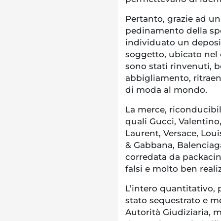
Pertanto, grazie ad una
pedinamento della sped
individuato un deposit
soggetto, ubicato nel
sono stati rinvenuti, be
abbigliamento, ritraen
di moda al mondo.
La merce, riconducibile
quali Gucci, Valentin
Laurent, Versace, Lou
& Gabbana, Balenciaga,
corredata da packacing
falsi e molto ben realiz
L’intero quantitativo, p
stato sequestrato e m
Autorità Giudiziaria, 