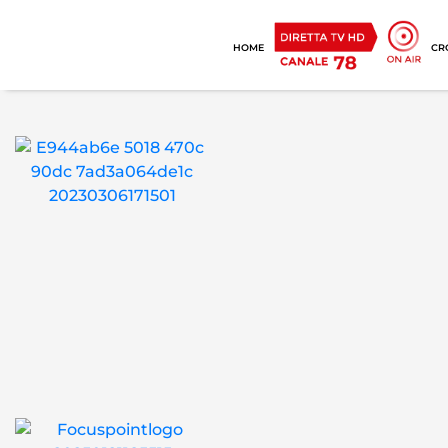
HOME
CR