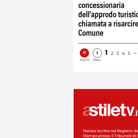
concessionaria
dell'approdo turisti
chiamata a risarcire
Comune
«
‹
1
…
2
3
4
5
INIZIO
PREC.
Testata iscritta nel Registro de
Stampa presso il Tribunale di 