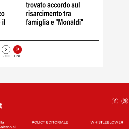
trovato accordo sul
co
risarcimento tra
 il
famiglia e "Monaldi"
»
›
SUCC.
FINE
lla
POLICY EDITORIALE
WHISTLEBLOWER
Salerno al