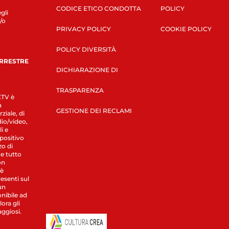
CODICE ETICO CONDOTTA
POLICY
gli
/o
PRIVACY POLICY
COOKIE POLICY
POLICY DIVERSITÀ
ERRESTRE
DICHIARAZIONE DI
TRASPARENZA
LETV è
a
GESTIONE DEI RECLAMI
ziale, di
dio/video,
i e
spositivo
zo di
 e tutto
on
 è
esenti sul
un
nibile ad
ora gli
aggiosi.