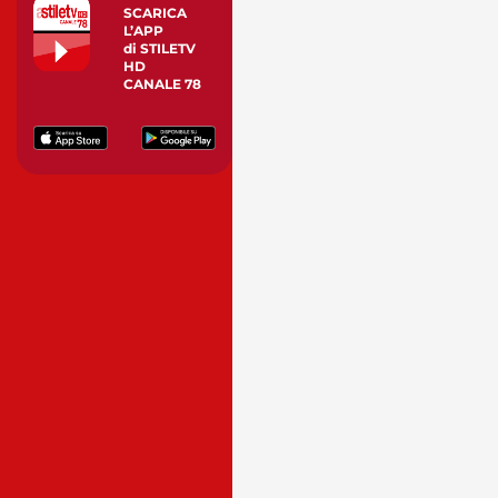
SCARICA
L’APP
di STILETV
HD
CANALE 78