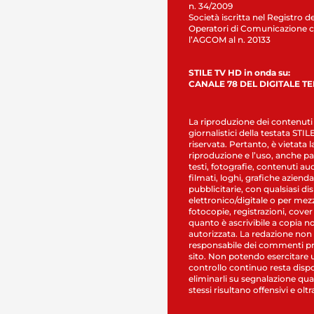
n. 34/2009
Società iscritta nel Registro de
Operatori di Comunicazione c
l’AGCOM al n. 20133
STILE TV HD in onda su:
CANALE 78 DEL DIGITALE T
La riproduzione dei contenuti
giornalistici della testata STI
riservata. Pertanto, è vietata l
riproduzione e l’uso, anche par
testi, fotografie, contenuti au
filmati, loghi, grafiche aziendal
pubblicitarie, con qualsiasi di
elettronico/digitale o per mez
fotocopie, registrazioni, cover
quanto è ascrivibile a copia n
autorizzata. La redazione non
responsabile dei commenti pr
sito. Non potendo esercitare 
controllo continuo resta dispo
eliminarli su segnalazione qual
stessi risultano offensivi e oltr