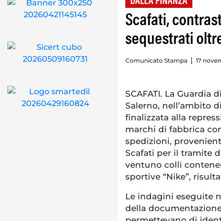
DALLA FINANZA
Scafati, contras
sequestrati oltre
Comunicato Stampa
17 novem
SCAFATI. La Guardia d
Salerno, nell’ambito di
finalizzata alla repres
marchi di fabbrica con
spedizioni, provenient
Scafati per il tramite d
ventuno colli contenen
sportive “Nike”, risulta
Le indagini eseguite n
della documentazion
permettevano di identi