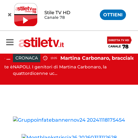
Stile TV HD
OTTIENI
Canale 78
Salerno, cadavere nel cortile di un palazzo: indaga la Polizia
Martina Carbonaro, braccialetto elettronico per i genitori della 14enne uccisa dall'ex
CRONACA
13:05
te è
NAPOLI. I genitori di Martina Carbonaro, la
quattordicenne uc...