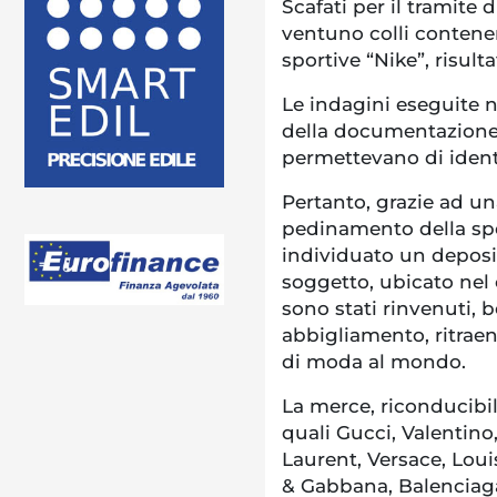
Scafati per il tramite d
ventuno colli contenen
sportive “Nike”, risulta
Le indagini eseguite n
della documentazion
permettevano di identi
Pertanto, grazie ad una
pedinamento della sped
individuato un deposit
soggetto, ubicato nel
sono stati rinvenuti, be
abbigliamento, ritraen
di moda al mondo.
La merce, riconducibile
quali Gucci, Valentin
Laurent, Versace, Lou
& Gabbana, Balenciaga,