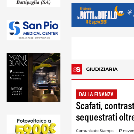
GIUDIZIARIA
DALLA FINANZA
Scafati, contras
sequestrati oltre
Comunicato Stampa
17 novem