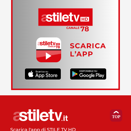
SCARICA
L’APP
Scarica l'app di STILE TV HD