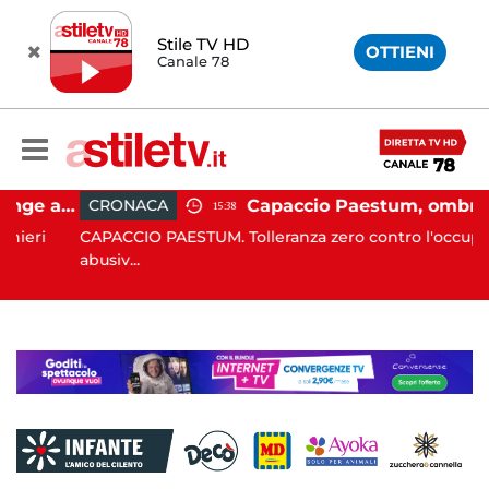
Stile TV HD
OTTIENI
Canale 78
Penisola Sorrentina, si finge addetto pulizie per violentare turista in albergo: 37enne in carcere
Capaccio Paestum, ombrellone selvaggio: blitz della Municipale, sgomberate tutte le spiagge libere
CRONACA
15:38
CAPACCIO PAESTUM. Tolleranza zero contro l'occupazione
abusiv...