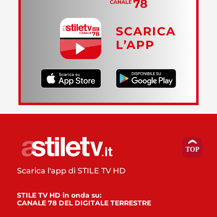
SCARICA
L’APP
Scarica l'app di STILE TV HD
STILE TV HD in onda su:
CANALE 78 DEL DIGITALE TERRESTRE