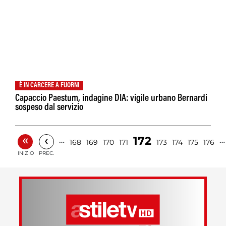
È IN CARCERE A FUORNI
Capaccio Paestum, indagine DIA: vigile urbano Bernardi
sospeso dal servizio
«
‹
172
…
…
168
169
170
171
173
174
175
176
INIZIO
PREC.