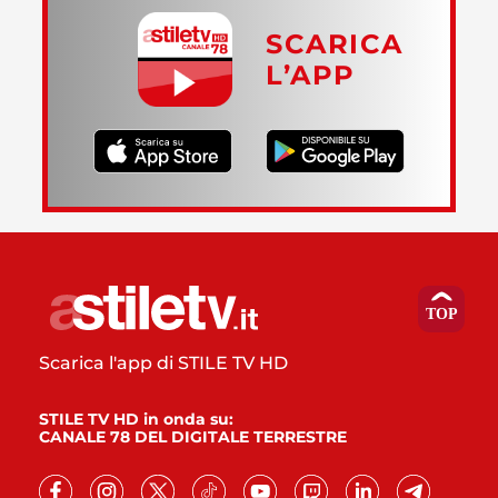
SCARICA
L’APP
Scarica l'app di STILE TV HD
STILE TV HD in onda su:
CANALE 78 DEL DIGITALE TERRESTRE