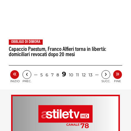
OBBLIGO DI DIMORA
Capaccio Paestum, Franco Alfieri torna in libertà:
domiciliari revocati dopo 20 mesi
«
»
‹
›
9
…
…
5
6
7
8
10
11
12
13
INIZIO
PREC.
SUCC.
FINE