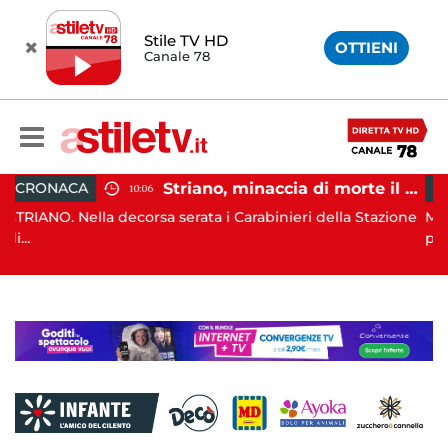
Stile TV HD
OTTIENI
Canale 78
Striano, minaccia di morte il sindaco: 67enne ai domiciliari
CRONACA
06:17
 serata i Carabinieri della Stazione
MONTECORICE. Blitz congiu
pol...