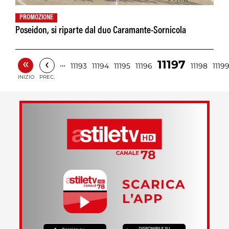
PROMOZIONE
Poseidon, si riparte dal duo Caramante-Sornicola
«
‹
11197
…
11193
11194
11195
11196
11198
1119
INIZIO
PREC.
SCARICA
L’APP