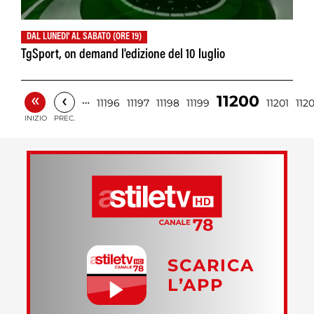
DAL LUNEDI' AL SABATO (ORE 19)
TgSport, on demand l'edizione del 10 luglio
«
‹
11200
…
11196
11197
11198
11199
11201
112
INIZIO
PREC.
SCARICA
L’APP