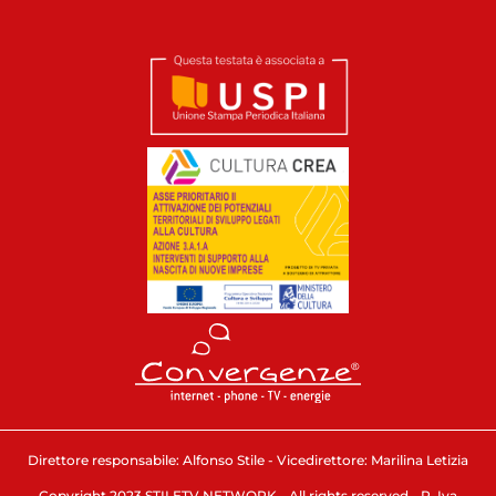
Direttore responsabile: Alfonso Stile - Vicedirettore: Marilina Letizia
Copyright 2023 STILETV NETWORK - All rights reserved - P. Iva