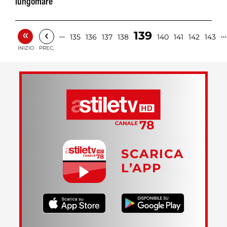
lungomare
«
‹
139
…
…
135
136
137
138
140
141
142
143
INIZIO
PREC.
SCARICA
L’APP