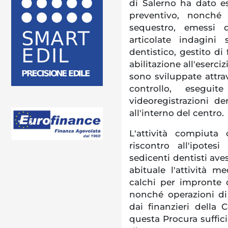
di Salerno ha dato e
preventivo, nonché
sequestro, emessi 
articolate indagini
dentistico, gestito di
abilitazione all'eserci
sono sviluppate attrav
controllo, esegu
videoregistrazioni der
all'interno del centro.
L'attività compiuta
riscontro all'ipote
sedicenti dentisti ave
abituale l'attività me
calchi per impronte d
nonché operazioni di 
dai finanzieri della
questa Procura suffici