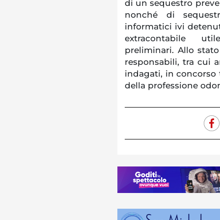
di un sequestro preven
nonché di sequestro
informatici ivi deten
extracontabile u
preliminari. Allo stat
responsabili, tra cui 
indagati, in concorso t
della professione odon