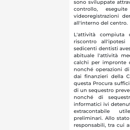
sono sviluppate attrav
controllo, esegu
videoregistrazioni der
all'interno del centro.
L'attività compiuta
riscontro all'ipote
sedicenti dentisti ave
abituale l'attività me
calchi per impronte d
nonché operazioni di 
dai finanzieri della
questa Procura suffici
di un sequestro preven
nonché di sequestro
informatici ivi deten
extracontabile u
preliminari. Allo stat
responsabili, tra cui 