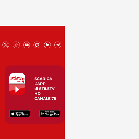
SCARICA
L’APP
di STILETV
HD
CANALE 78