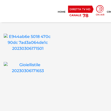
HOME
CR