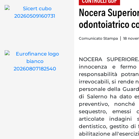
CONTROLLI GDF
Nocera Superior
odontoiatrico co
Comunicato Stampa
18 nove
NOCERA SUPERIORE. 
innocenza e fermo 
responsabilità potr
irrevocabili, si rende n
personale della Guar
di Salerno ha dato e
preventivo, nonché
sequestro, emessi 
articolate indagini
dentistico, gestito di
abilitazione all'eserci