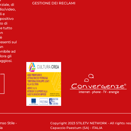
GESTIONE DEI RECLAMI
ziale, di
dio/video,
i e
spositivo
zo di
 e tutto
on
 è
esenti sul
un
nibile ad
ora gli
aggiosi.
nso Stile -
Copyright 2023 STILETV NETWORK - All rights rese
ia
Capaccio Paestum (SA) - ITALIA