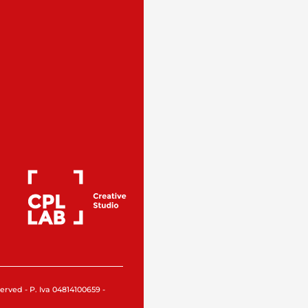
rved - P. Iva 04814100659 -