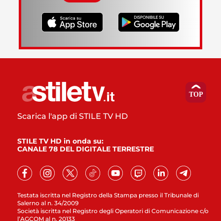
Scarica l'app di STILE TV HD
STILE TV HD in onda su:
CANALE 78 DEL DIGITALE TERRESTRE
Testata iscritta nel Registro della Stampa presso il Tribunale di
Salerno al n. 34/2009
Società iscritta nel Registro degli Operatori di Comunicazione c/o
l’AGCOM al n. 20133