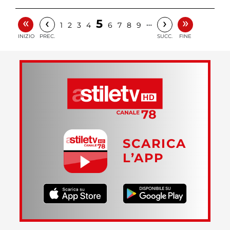
«
»
‹
›
5
…
1
2
3
4
6
7
8
9
INIZIO
PREC.
SUCC.
FINE
SCARICA
L’APP